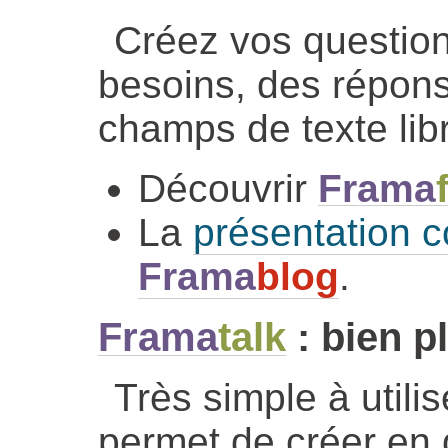
Créez vos question
besoins, des répons
champs de texte lib
Découvrir
Frama
La
présentation c
Frama
blog
.
Frama
talk
: bien p
Très simple à utili
permet de créer en 