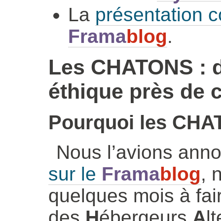
La
présentation c
Frama
blog
.
Les CHATONS : du
éthique près de 
Pourquoi les CH
Nous l’avions ann
sur le
Frama
blog
, 
quelques mois à fai
des
H
ébergeurs
A
l