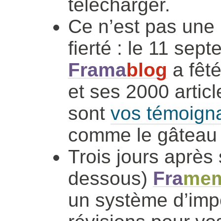
télécharger.
Ce n’est pas une 
fierté : le 11 sept
Frama
blog
a fêté
et ses 2000 articl
sont
vos témoigna
comme le gâteau s
Trois jours après s
dessous)
Fra
me
un système d’impo