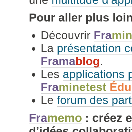
Pour aller plus loin
Découvrir
Fra
min
La
présentation c
Frama
blog
.
Les
applications
Fra
minetest
Édu
Le
forum des part
Fra
memo
: créez e
d’idées collaborati