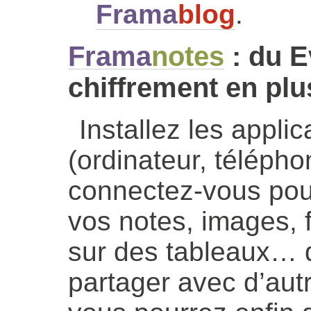
Frama
blog
.
Frama
notes
: du Ev
chiffrement en plu
Installez les appli
(ordinateur, téléphon
connectez-vous pour
vos notes, images, 
sur des tableaux… 
partager avec d’aut