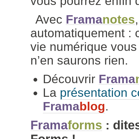
vous pourrez enfin q
Avec
Frama
notes
automatiquement : 
vie numérique vous
n’en saurons rien.
Découvrir
Frama
La
présentation c
Frama
blog
.
Frama
forms
: dite
Forms !