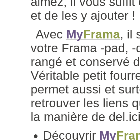
aimez, il vous suffi
et de les y ajouter !
Avec
My
Frama
, il
votre Frama -pad, -d
rangé et conservé 
Véritable petit four
permet aussi et sur
retrouver les liens 
la manière de del.ici
Découvrir
My
Fra