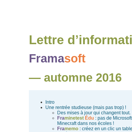
Lettre d’informat
Frama
soft
— automne 2016
Intro
Une rentrée studieuse (mais pas trop) !
Des mises à jour qui changent tout.
Fra
minetest
Édu
: pas de Microsoft
Minecraft dans nos écoles !
Fra
memo
: créez en un clic un tabl