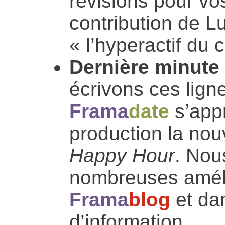
révisions pour vo
contribution de L
« l’hyperactif du c
Dernière minute
écrivons ces ligne
Frama
date
s’appr
production la no
Happy Hour
. Nou
nombreuses améli
Frama
blog
et dan
d’information.