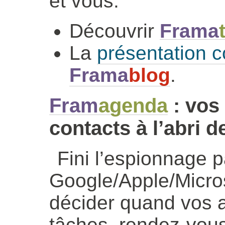
et vous.
Découvrir
Frama
La
présentation c
Frama
blog
.
Fram
agenda
: vos
contacts à l’abri d
Fini l’espionnage p
Google/Apple/Micro
décider quand vos 
tâches, rendez-vous