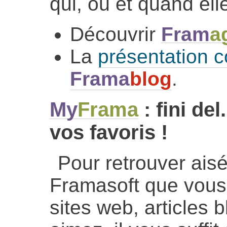
qui, où et quand elle
Découvrir
Fram
a
La
présentation c
Frama
blog
.
My
Frama
: fini de
vos favoris !
Pour retrouver ais
Framasoft que vous u
sites web, articles b