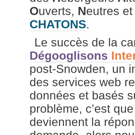
O
uverts,
N
eutres e
CHATONS
.
Le succès de la c
Dégooglisons
Inte
post-Snowden, un in
des services web r
données et basés sur
problème, c’est que
deviennent la répon