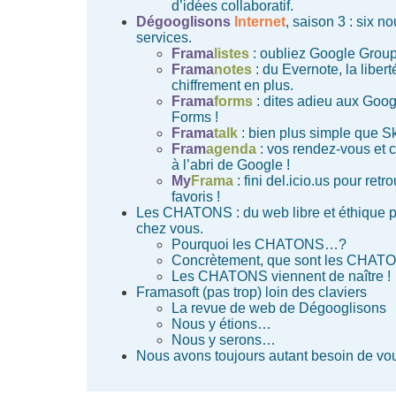
d’idées collaboratif.
Dégooglisons
Internet
, saison 3 : six n
services.
Frama
listes
: oubliez Google Group
Frama
notes
: du Evernote, la liberté
chiffrement en plus.
Frama
forms
: dites adieu aux Goog
Forms !
Frama
talk
: bien plus simple que S
Fram
agenda
: vos rendez-vous et 
à l’abri de Google !
My
Frama
: fini del.icio.us pour retr
favoris !
Les CHATONS : du web libre et éthique p
chez vous.
Pourquoi les CHATONS…?
Concrètement, que sont les CHAT
Les CHATONS viennent de naître !
Framasoft (pas trop) loin des claviers
La revue de web de Dégooglisons
Nous y étions…
Nous y serons…
Nous avons toujours autant besoin de vo